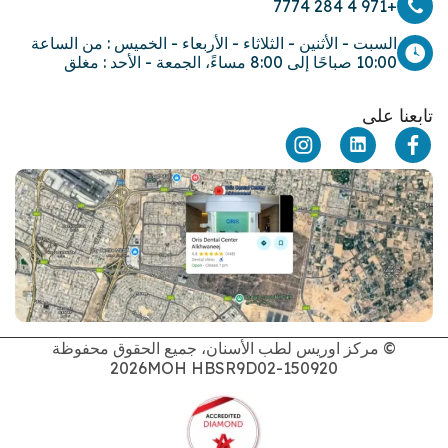
+971 4 284 7774
السبت - الأثنين - الثلاثاء - الأربعاء - الخميس : من الساعة
10:00 صباحًا إلى 8:00 مساءً، الجمعة - الأحد : مغلق
تابعنا على
© مركز اوريس لطب الأسنان، جميع الحقوق محفوظة
2026
MOH HBSR9D02-150920