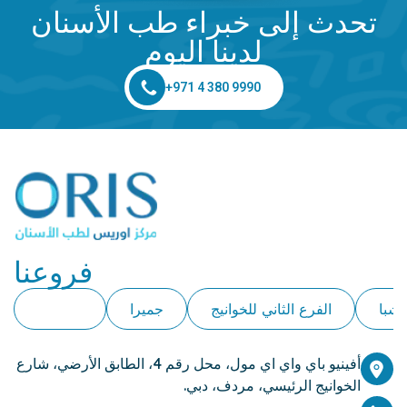
تحدث إلى خبراء طب الأسنان
لدينا اليوم
+971 4 380 9990
فروعنا
لشبا
الفرع الثاني للخوانيج
جميرا
الخوانيج
أفينيو باي واي اي مول، محل رقم 4، الطابق الأرضي، شارع
الخوانيج الرئيسي، مردف، دبي.